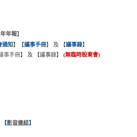
3年年報
】
會通知
】
【
議事手冊
】
及
【
議事錄
】
議事手冊
】 及 【議事錄】
(無臨時股東會)
 【
影音連結
】