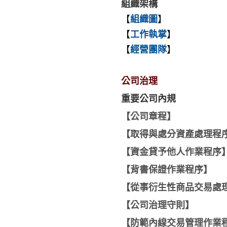
組織架構
【
組織圖
】
【
工作執掌
】
【
經營團隊
】
公司治理
重要公司內規
【
公司章程
】
【
取得與處分資產處理程
【
資金貸予他人作業程序
【
背書保證作業程序
】
【
從事衍生性商品交易處
【
公司治理守則
】
【
防範內線交易管理作業