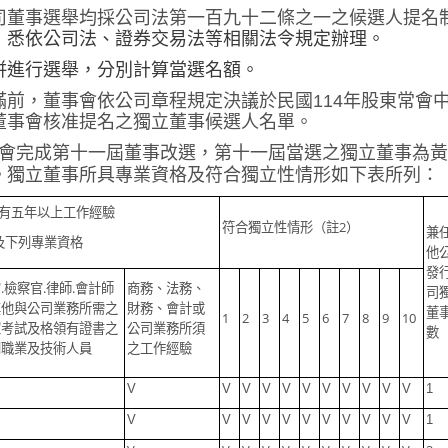
司董事選舉均採公司法第一百九十二條之一之候選人提名
，悉依公司法、證券交易法等相關法令規定辦理。
併進行選舉，分別計算當選名額。
滿前，董事會依公司章程規定決議於民國
114
年股東常會
董事會核准提名之獨立董事候選人名單。
會
完成第十一屆董事改選，第十一
屆
當選之獨立董事為
黃
。獨立董事所具專業資格及符合獨立性情形如下表所列：
有五年以上工作經驗
2
符合獨立性情形（註
）
兼
及下列專業資格
他
發
.
.
.
官
檢察官
律師
會計師
商務、法務、
司
其他與公司業務所需之
財務、會計或
董
1
2
3
4
5
6
7
8
9
10
家考試及格領有證書之
公司業務所須
數
門職業及技術人員
之工作經驗
V
V
V
V
V
V
V
V
V
V
V
1
V
V
V
V
V
V
V
V
V
V
V
1