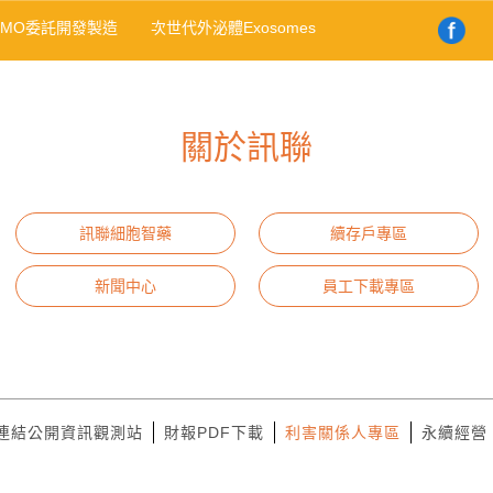
DMO委託開發製造
次世代外泌體Exosomes
關於訊聯
訊聯細胞智藥
續存戶專區
新聞中心
員工下載專區
連結公開資訊觀測站
財報PDF下載
利害關係人專區
永續經營