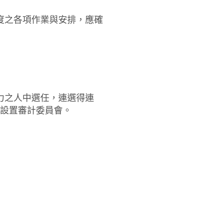
度之各項作業與安排，應確
力之人中選任，連選得連
新設置審計委員會
。