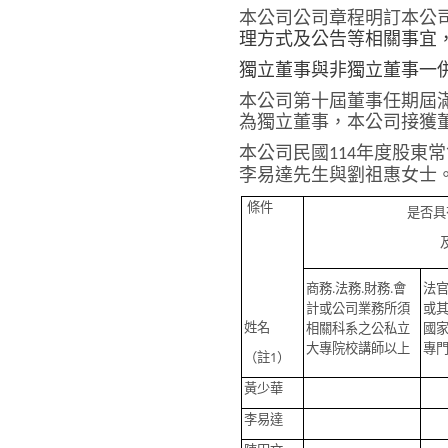
本公司公司章程明訂本公
理方式及公告等相關事宜
獨立董事與非獨立董事一
本公司
第十屆
董事任期屆
為獨立董事，本公司接獲
本公司民國
年度股東常
114
李易達先生與劉祖惠女士
條件
是否具
.
.
.
商務
法務
財務
會
法
計或公司業務所須
或
姓名
相關科系之公私立
國
大專院校講師以上
專
1
（註
）
黃少華
李易達