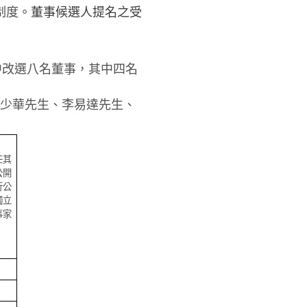
制度
。董事候選人提名之受
中改選八名董事，其中四
名
少華先生、
李易達
先生
、
任其
公開
行公
獨立
事家