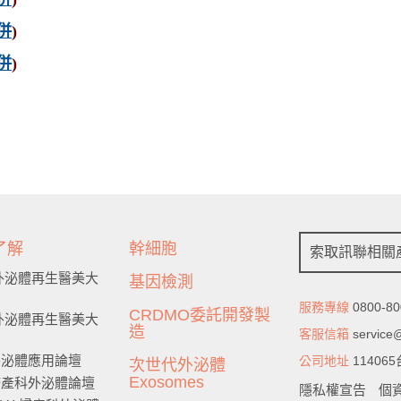
併
)
併
)
了解
幹細胞
索取訊聯相關
6 外泌體再生醫美大
基因檢測
服務專線
0800-80
CRDMO委託開發製
5 外泌體再生醫美大
造
客服信箱
service
5外泌體應用論壇
公司地址
1140
次世代外泌體
Exosomes
4婦產科外泌體論壇
隱私權宣告
個