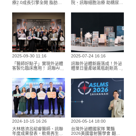
療2.0成長引擎全開 脂肪幹
院、訊聯細胞治療 助糖尿病
細胞、外泌體、AI等4大服
足患者成功保足
務助攻營運
2025-09-30 11:16
2025-07-24 16:16
「醫師好點子」實現外泌體
訊聯外泌體新廠落成！外泌
客製化臨床應用！ 訊聯AIx
體單日量產破萬瓶創新高 攜
外泌體化身神隊友 助攻台灣
手新一代造山者 打造外泌體
外泌體國家隊
護國群山
2024-10-15 16:26
2026-05-14 18:00
大林慈濟呂紹睿醫師、訊聯
台灣外泌體國家隊 驚豔
年度成果發表，軟骨再生率
2026美國雷射醫學會 翻轉