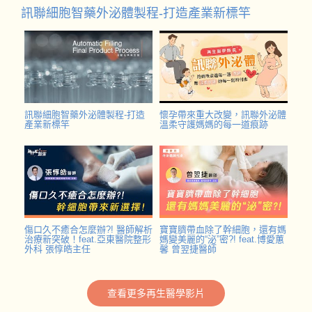
訊聯細胞智藥外泌體製程-打造產業新標竿
訊聯細胞智藥外泌體製程-打造
懷孕帶來重大改變，訊聯外泌體
產業新標竿
溫柔守護媽媽的每一道痕跡
傷口久不癒合怎麼辦?! 醫師解析
寶寶臍帶血除了幹細胞，還有媽
治療新突破！feat.亞東醫院整形
媽變美麗的“泌”密?! feat.博愛蕙
外科 張惇皓主任
馨 曾翌捷醫師
查看更多再生醫學影片