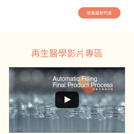
高達88%，脂肪幹細胞收案
亞洲女性「肝斑」與雷射反
數冠全台，公衛專家何美鄉
黑困擾 獲選寫入美國再生醫
盛讚見證！
學最新教科書
查看最新列表
再生醫學影片專區