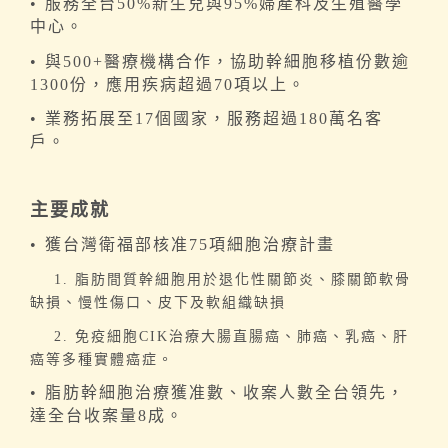
•
服務全台50%新生兒與95%婦產科及生殖醫學
中心。
•
與500+醫療機構合作，協助幹細胞移植份數逾
1300份，應用疾病超過70項以上。
•
業務拓展至17個國家，服務超過180萬名客
戶。
主要成就
•
獲台灣衛福部核准75項細胞治療計畫
1.
脂肪間質幹細胞用於退化性關節炎、膝關節軟骨
缺損、慢性傷口、
皮下及軟組織缺損
2. 免疫細胞CIK治療大腸直腸癌、肺癌、乳癌、肝
癌等多種實體癌症。
•
脂肪幹細胞治療獲准數、收案人數全台領先，
達全台收案量8成。