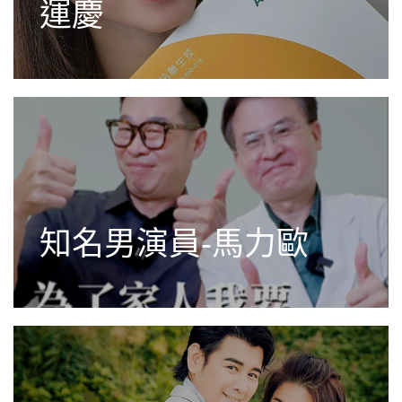
運慶
知名男演員-馬力歐