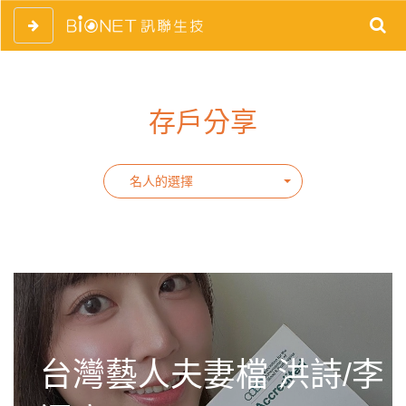
存戶分享
名人的選擇
台灣藝人夫妻檔 洪詩/李