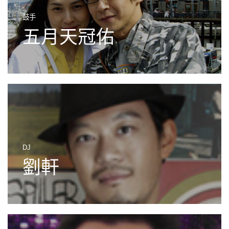
鼓手
五月天冠佑
DJ
劉軒