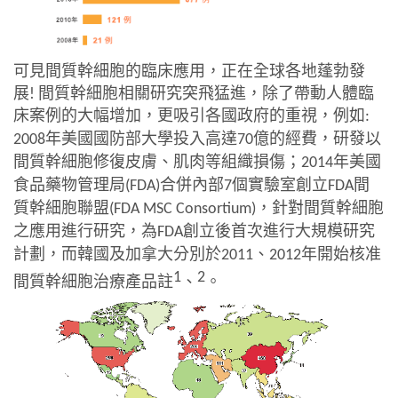
可見間質幹細胞的臨床應用，正在全球各地蓬勃發
展
!
間質幹細胞相關研究突飛猛進，除了帶動人體臨
床案例的大幅增加，更吸引各國政府的重視，例如
:
年美國國防部大學投入高達
億的經費，研發以
2008
70
間質幹細胞修復皮膚、肌肉等組織損傷；
年美國
2014
食品藥物管理局
合併內部
個實驗室創立
間
(FDA)
7
FDA
質幹細胞聯盟
，針對間質幹細胞
(FDA MSC Consortium)
之應用進行研究，為
創立後首次進行大規模研究
FDA
計劃，而韓國及加拿大分別於
、
年開始核准
2011
2012
1
2
間質幹細胞治療產品
註
、
。