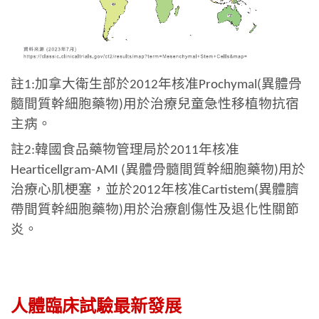
註
加拿大衛生部於
年核准
異體骨
1:
2012
Prochymal
(
髓間質幹細胞藥物
用於治療兒童急性移植物抗宿
)
主病。
註
韓國食品藥物管理局於
年核准
2:
2011
異體骨髓間質幹細胞藥物
用於
Hearticellgram
-AMI (
)
治療心肌梗塞，並於
年核准
異體臍
2012
Cartistem
(
帶間質幹細胞藥物
用於治療創傷性及退化性關節
)
炎。
人體臨床試驗最新發展