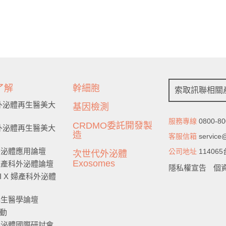
專業表現令
了解
幹細胞
索取訊聯相關
6 外泌體再生醫美大
基因檢測
服務專線
0800-80
CRDMO委託開發製
5 外泌體再生醫美大
造
客服信箱
service
5外泌體應用論壇
公司地址
1140
次世代外泌體
Exosomes
4婦產科外泌體論壇
隱私權宣告
個
 AI X 婦產科外泌體
4再生醫學論壇
動
3外泌體國際研討會