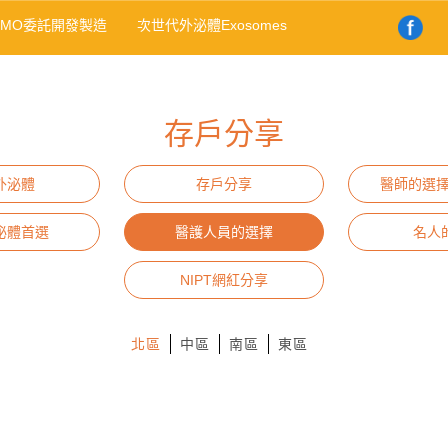
DMO委託開發製造
次世代外泌體Exosomes
存戶分享
外泌體
存戶分享
醫師的選擇
泌體首選
醫護人員的選擇
名人
NIPT網紅分享
北區
中區
南區
東區