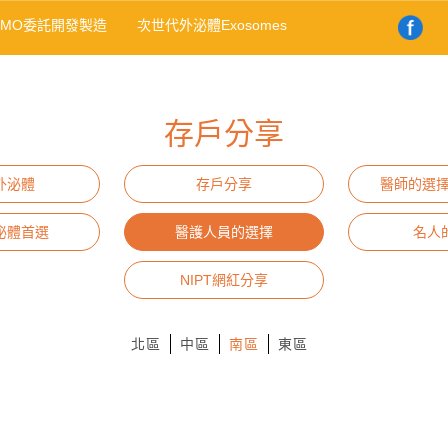
DMO委託開發製造
次世代外泌體Exosomes
存戶分享
外泌體
存戶分享
醫師的選擇
泌體首選
醫護人員的選擇
名人
NIPT網紅分享
北區
中區
南區
東區