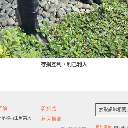
存捐互利，利己利人
了解
幹細胞
索取訊聯相關
6 外泌體再生醫美大
基因檢測
服務專線
0800-80