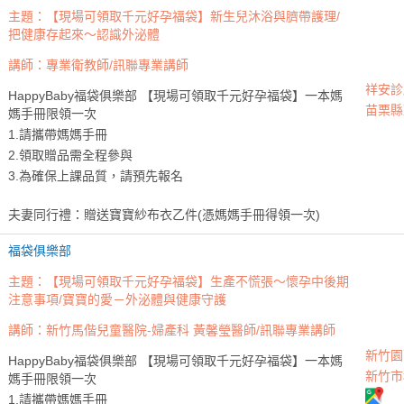
主題：【現場可領取千元好孕福袋】新生兒沐浴與臍帶護理/
把健康存起來〜認識外泌體
講師：專業衛教師/訊聯專業講師
祥安診
HappyBaby福袋俱樂部 【現場可領取千元好孕福袋】一本媽
苗栗縣
媽手冊限領一次
1.請攜帶媽媽手冊
2.領取贈品需全程參與
3.為確保上課品質，請預先報名
夫妻同行禮：贈送寶寶紗布衣乙件(憑媽媽手冊得領一次)
福袋俱樂部
主題：【現場可領取千元好孕福袋】生產不慌張〜懷孕中後期
注意事項/寶寶的愛－外泌體與健康守護
講師：新竹馬偕兒童醫院-婦產科 黃馨瑩醫師/訊聯專業講師
新竹園
HappyBaby福袋俱樂部 【現場可領取千元好孕福袋】一本媽
新竹市
媽手冊限領一次
1.請攜帶媽媽手冊