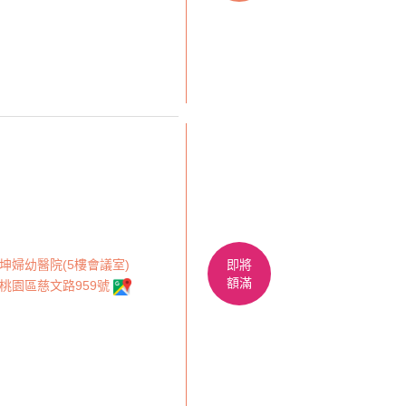
坤婦幼醫院(5樓會議室)
即將
額滿
桃園區慈文路959號