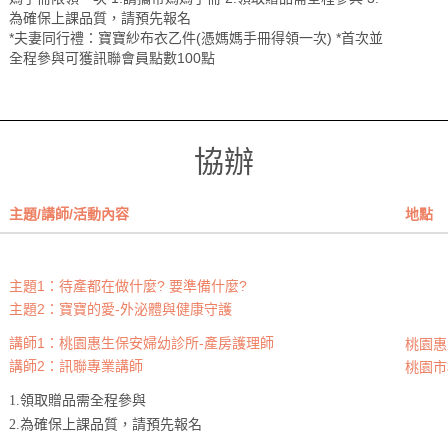
為確保上課品質，請預先報名
*夫妻同行禮：寶寶紗布衣乙件(憑媽媽手冊得領一次) *首次並
全程參與可獲訊聯會員點數100點
協辦
主題/講師/活動內容
地點
主題1：待產都在做什麼? 要準備什麼?
主題2：寶寶的愛-外泌體與健康守護
講師1：桃園惠生保安婦幼診所-產房護理師
桃園惠
講師2：訊聯專業講師
桃園市
1.領取贈品需全程參與
2.為確保上課品質，請預先報名