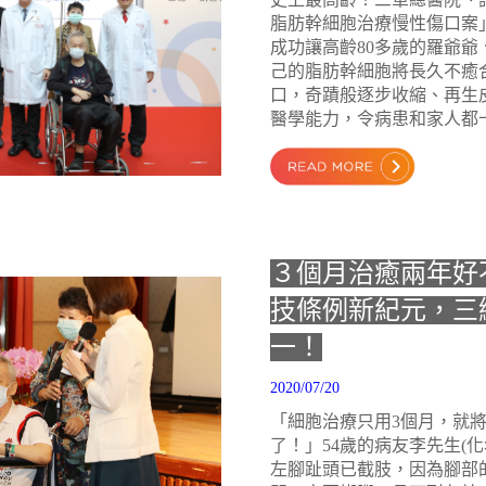
脂肪幹細胞治療慢性傷口案
成功讓高齡80多歲的羅爺爺
己的脂肪幹細胞將長久不癒
口，奇蹟般逐步收縮、再生
醫學能力，令病患和家人都
３個月治癒兩年好
技條例新紀元，三
一！
2020/07/20
「細胞治療只用3個月，就將
了！」54歲的病友李先生(化
左腳趾頭已截肢，因為腳部