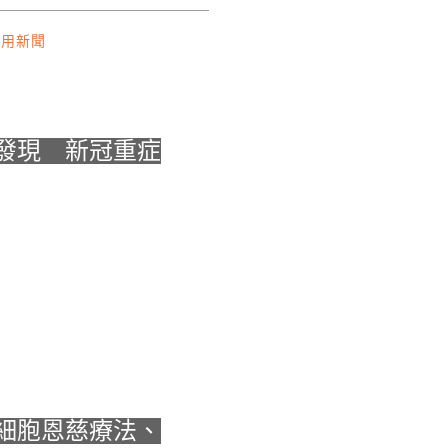
應用新聞
發現 新冠重症
細胞恩慈療法、