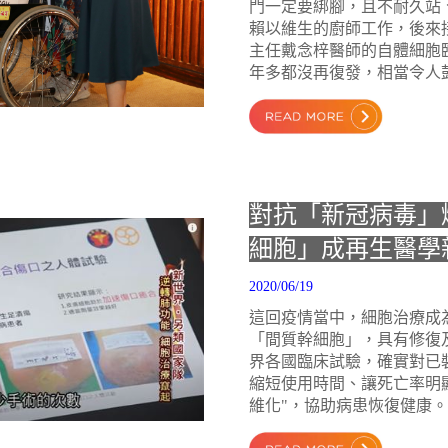
門一定要綁腳，且不耐久站
賴以維生的廚師工作，後來
主任戴念梓醫師的自體細胞
年多都沒再復發，相當令人
對抗「新冠病毒」
細胞」成再生醫學
2020/06/19
這回疫情當中，細胞治療成
「間質幹細胞」，具有修復
界各國臨床試驗，確實對已
縮短使用時間、讓死亡率明
維化"，協助病患恢復健康。