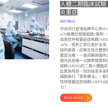
人體二期臨床試驗
炎重症
2021/06/11
中央流行疫情指揮中心昨(6/
4/20後確診個案超過1萬例
或急性呼吸窘迫症候群(AR
34％，而死亡率已高於全
缺的疫情，訊聯生技也雙管
重症治療，一是訊聯與國內
國內目前唯一以臍帶間質幹
候群(ARDS)的二期人體
此緊急時刻，特別核准多家
細胞執行「恩慈療法」，緊
性呼吸窘迫症候群(ARDS
力！