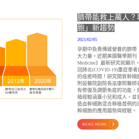
臍帶能救上萬人？
胞」新趨勢
2021/02/05
孕期中負責傳遞營養的臍帶
大力量。近期美國醫學期刊《Stem Ce
Medicine》最新研究就
冠肺炎(COVID-19)重症
的痊癒時間！研究間質幹細
附設醫院副院長巫康熙醫師
有修復及調節免疫的功能，還
植經驗涵蓋小兒和成人，並
造血幹細胞混合移植首例的
幹細胞的應用趨勢與經驗。