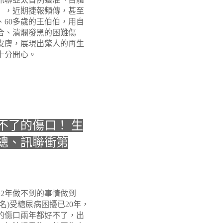
」，近期捷報頻傳，甚至
、60多歲的王伯伯，用自
合、潰爛發黑的困難傷
皮膚，展現出驚人的再生
十分開心。
不了的傷口！ 生
總、訊聯衝第
2年做不到的事情做到
名)受糖尿病困擾已20年，
的傷口兩年都好不了，出