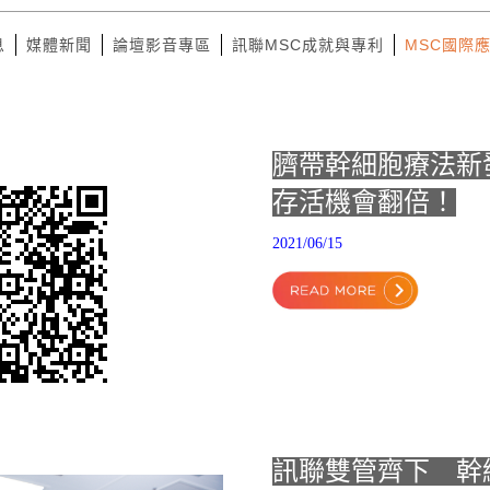
息
媒體新聞
論壇影音專區
訊聯MSC成就與專利
MSC國際
臍帶幹細胞療法新
存活機會翻倍！
2021/06/15
訊聯雙管齊下 幹