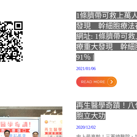
1條臍帶可救上萬
發現 幹細胞療法
網址: 1條臍帶可
療重大發現 幹細
91％ |
2021/01/06
再生醫學奇蹟！八
胞立大功
2020/12/02
史上最高齡！三軍總醫院、