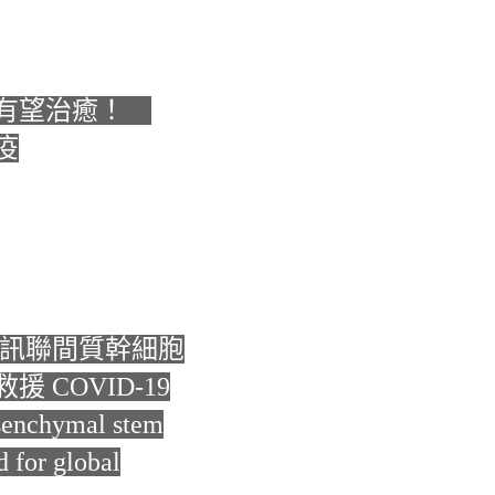
者有望治癒！
疫
 訊聯間質幹細胞
救援
COVID-19
senchymal stem
d for global