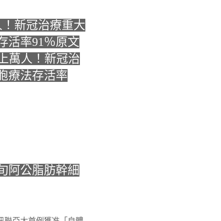
人！新冠治療重大
存活率91％原文
救上萬人！新冠治
胞療法存活率
旬阿公脂肪幹細
訊聯亞太首例獲准「自體