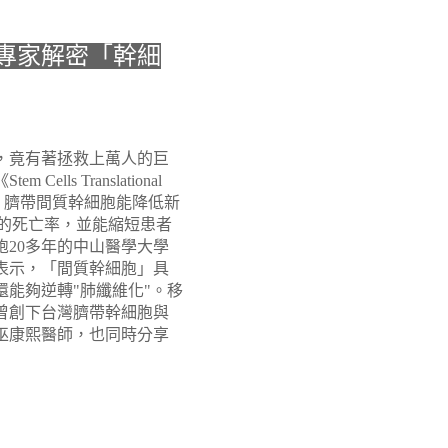
專家解密「幹細
，竟有著拯救上萬人的巨
lls Translational
顯示，臍帶間質幹細胞能降低新
患者的死亡率，並能縮短患者
胞20多年的中山醫學大學
表示，「間質幹細胞」具
能夠逆轉"肺纖維化"。移
曾創下台灣臍帶幹細胞與
巫康熙醫師，也同時分享