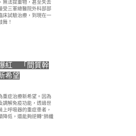
、無法提重物，甚至失去
接受三軍總醫院外科部部
臨床試驗治療，到現在一
鼓舞！
爆紅 「間質幹
新希望
為重症治療新希望。因為
及調解免疫功能，透過世
裝上呼吸器的重症患者，
顯降低，還能夠逆轉"肺纖