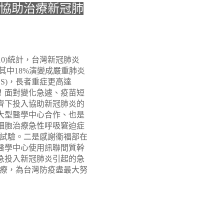
 協助治療新冠肺
10)統計，台灣新冠肺炎
，其中18%演變成嚴重肺炎
DS)，長者重症更高達
球！面對變化急遽、疫苗短
齊下投入協助新冠肺炎的
大型醫學中心合作、也是
細胞治療急性呼吸窘迫症
臨床試驗。二是感謝衞福部在
醫學中心使用訊聯間質幹
急投入新冠肺炎引起的急
)治療，為台灣防疫盡最大努