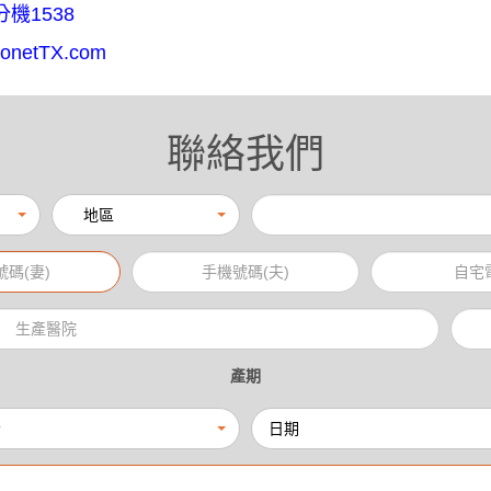
分機
1538
onetTX.com
聯絡我們
地區
產期
份
日期