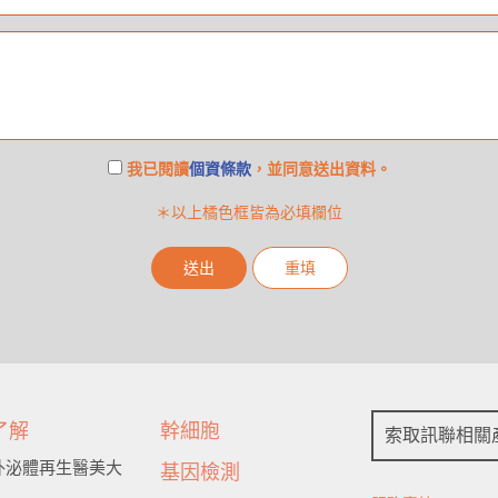
我已閱讀
個資條款
，並同意送出資料。
＊以上橘色框皆為必填欄位
送出
重填
了解
幹細胞
索取訊聯相關
6 外泌體再生醫美大
基因檢測