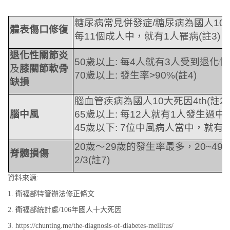
糖尿病常見併發症
/
糖尿病為國人
10
體表傷口修復
每
11
個成人中，就有
1
人罹病
(
註
3)
。
退化性關節炎
50
歲以上
:
每
4
人就有
3
人受到退化性
及
膝關節軟骨
70
歲以上
:
發生率
>90%(
註
4)
缺損
腦血管疾病為國人
10
大死因
4th(
註
2)
腦中風
65
歲以上
:
每
12
人就有
1
人發生過中
45
歲以下
: 7
位中風病人當中，就有
1
20
歲～
29
歲的發生率最多，
20~49
脊髓損傷
2/3(
註
7)
資料來源:
1. 衛福部特管辦法修正條文
2. 衛福部統計處/106年國人十大死因
3. https://chunting.me/the-diagnosis-of-diabetes-mellitus/