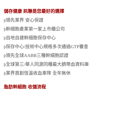
儲存健康 訊聯是您最好的選擇
領先業界 安心保證
þ
幹細胞產業第一家上市櫃公司
þ
自地自建幹細胞保存中心
þ
保存中心/技術中心規格多次通過GTP審查
þ
領先全球AABB三種幹細胞認證
þ
全球第三/華人同源同種最大臍帶血資料庫
þ
業界首創恆溫收血車隊 全年無休
þ
脂肪幹細胞 收儲流程