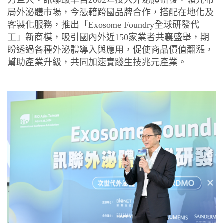
力巨大。訊聯最早自
2002
年投入外泌體研發，領先布
局外泌體市場，今憑藉跨國品牌合作，搭配在地化及
客製化服務，推出「
Exosome Foundry
全球研發代
工」新商模，吸引國內外近
150
家業者共襄盛舉，期
盼透過各種外泌體導入與應用，促使商品價值翻漲，
幫助產業升級，共同加速實踐生技兆元產業。