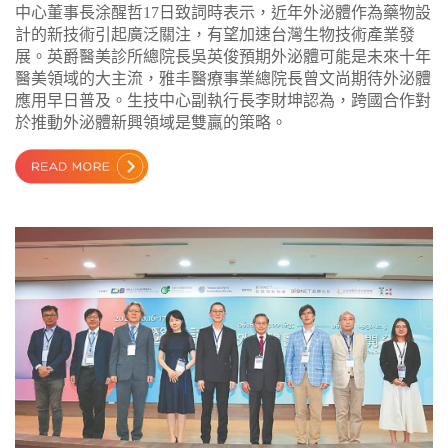
中心董事長涂醒哲17日致詞時表示，近年外泌體作為藥物設
計的新技術引起廣泛關注，有望加速台灣生物技術產業發
展。英爵醫美診所總院長吳英俊預期外泌體可能是未來十年
醫美領域的大主流，雅丰醫療事業總院長曾文尚期待外泌體
應用早日普及。生技中心副執行長李財坤認為，跨國合作對
於推動外泌體新興領域是雙贏的策略。